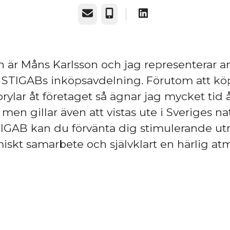
E-post
Telefon
 är Måns Karlsson och jag representerar a
 STIGABs inköpsavdelning. Förutom att kö
prylar åt företaget så ägnar jag mycket tid 
men gillar även att vistas ute i Sveriges na
IGAB kan du förvänta dig stimulerande ut
iskt samarbete och självklart en härlig at