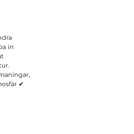
ndra
pa in
åt
tur.
maningar,
mosfär ✔