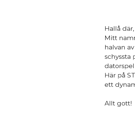
Hallå där,
Mitt namn
halvan av
schyssta 
datorspel 
Här på ST
ett dynam
Allt gott!