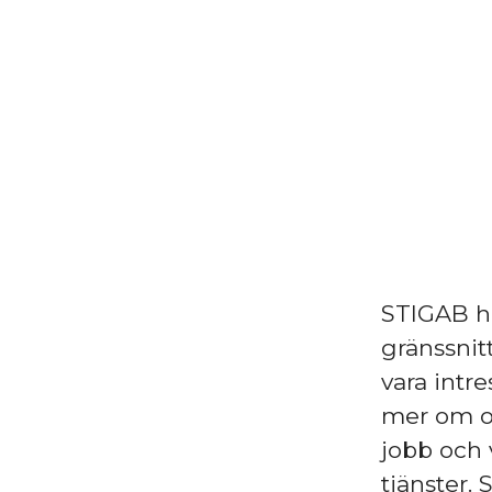
STIGAB h
gränssnit
vara intr
mer om os
jobb och 
tjänster. 