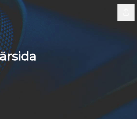
Dela
ärsida