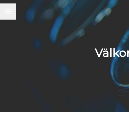
KARRIÄRMENY
Välko