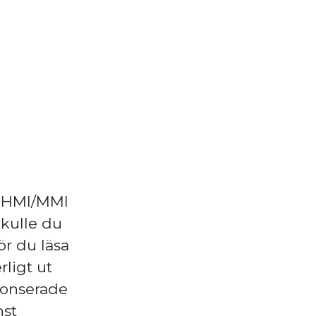
v HMI/MMI
Skulle du
ör du läsa
rligt ut
nonserade
nst