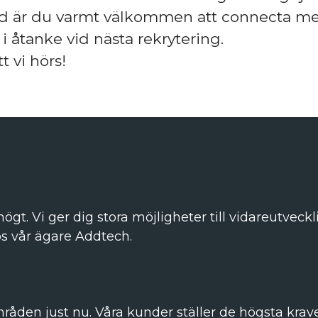
ad är du varmt välkommen att connecta me
 i åtanke vid nästa rekrytering.
t vi hörs!
ögt. Vi ger dig stora möjligheter till vidareutvec
os vår ägare Addtech.
mråden just nu. Våra kunder ställer de högsta krav