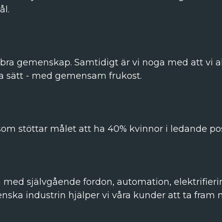
ål.
 bra gemenskap. Samtidigt är vi noga med att vi all
sta sätt - med gemensam frukost.
som stöttar målet att ha 40% kvinnor i ledande pos
h med självgående fordon, automation, elektrifie
nska industrin hjälper vi våra kunder att ta fra