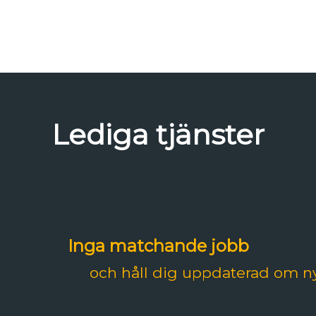
Lediga tjänster
Inga matchande jobb
ta med oss
och håll dig uppdaterad om ny