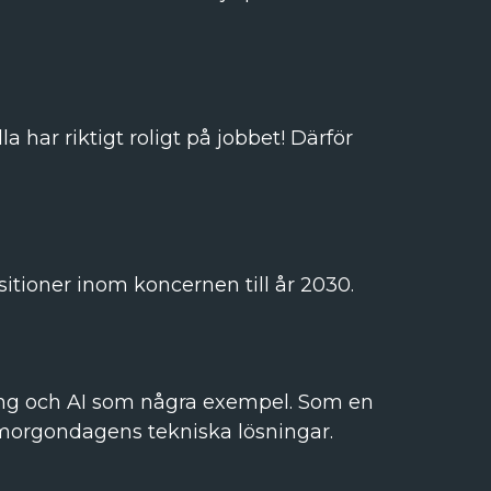
a har riktigt roligt på jobbet! Därför
itioner inom koncernen till år 2030.
ring och AI som några exempel. Som en
m morgondagens tekniska lösningar.