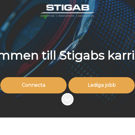
mmen till Stigabs karri
Connecta
Lediga jobb
Skrolla för mer innehåll